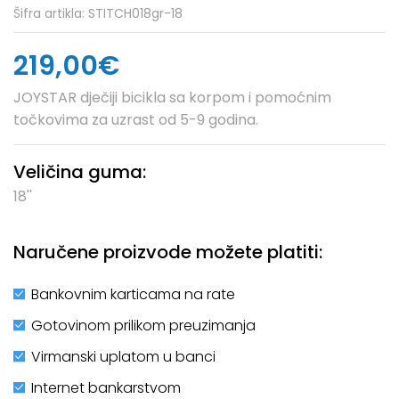
Šifra artikla:
STITCH018gr-18
219,00€
JOYSTAR dječiji bicikla sa korpom i pomoćnim
točkovima za uzrast od 5-9 godina.
Veličina guma:
18''
Naručene proizvode možete platiti:
Bankovnim karticama na rate
Gotovinom prilikom preuzimanja
Virmanski uplatom u banci
Internet bankarstvom