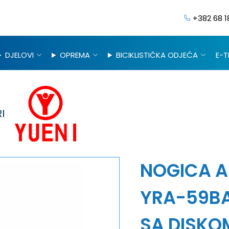
+382 68 1
DJELOVI
OPREMA
BICIKLISTIČKA ODJEĆA
E-T
I
NOGICA A
YRA-59BA
SA DISKO