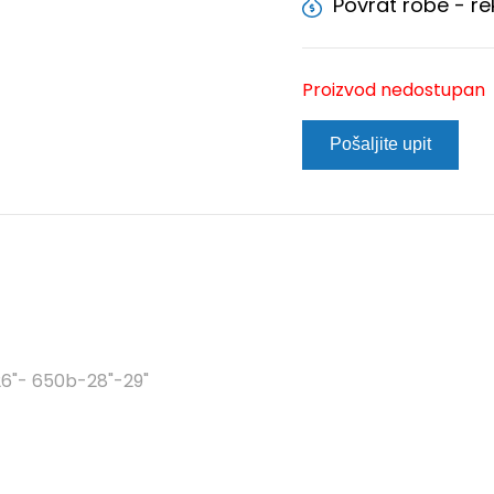
Povrat robe - r
Proizvod nedostupan
Pošaljite upit
 26"- 650b-28"-29"