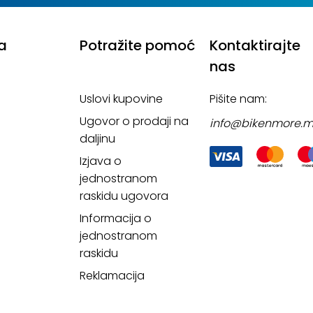
a
Potražite pomoć
Kontaktirajte
nas
Uslovi kupovine
Pišite nam:
Ugovor o prodaji na
info@bikenmore.
daljinu
Izjava o
jednostranom
raskidu ugovora
Informacija o
jednostranom
raskidu
Reklamacija