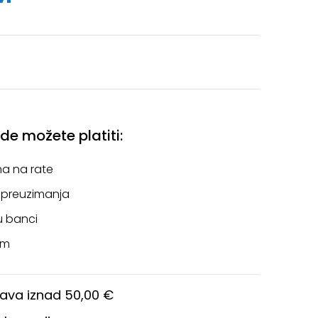
e možete platiti:
a na rate
 preuzimanja
u banci
om
ava iznad 50,00 €