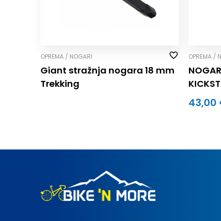
OPREMA / NOGARI
OPREMA / 
Giant stražnja nogara 18 mm
NOGARI
Trekking
KICKS
43,00