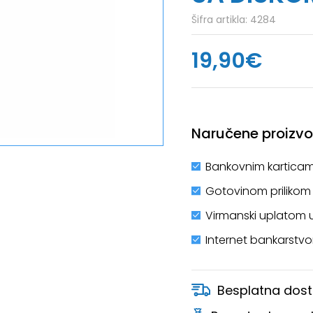
Šifra artikla:
4284
19,90€
Naručene proizvod
Bankovnim karticam
Gotovinom prilikom
Virmanski uplatom 
Internet bankarstv
Besplatna dost