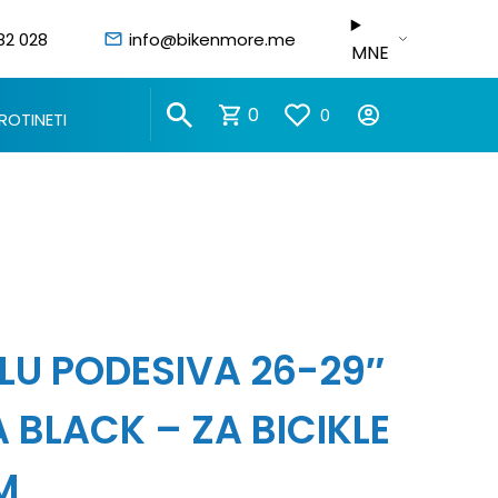
82 028
info@bikenmore.me
MNE
0
0
ROTINETI
LU PODESIVA 26-29″
 BLACK – ZA BICIKLE
M