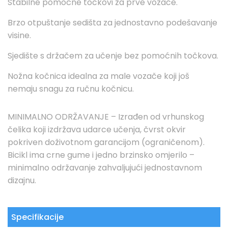
Stabilne pomoćne točkovi za prve vozače.
Brzo otpuštanje sedišta za jednostavno podešavanje
visine.
Sjedište s držačem za učenje bez pomoćnih točkova.
Nožna kočnica idealna za male vozače koji još
nemaju snagu za ručnu kočnicu.
MINIMALNO ODRŽAVANJE – Izrađen od vrhunskog
čelika koji izdržava udarce učenja, čvrst okvir
pokriven doživotnom garancijom (ograničenom).
Bicikl ima crne gume i jedno brzinsko omjerilo –
minimalno održavanje zahvaljujući jednostavnom
dizajnu.
Specifikacije