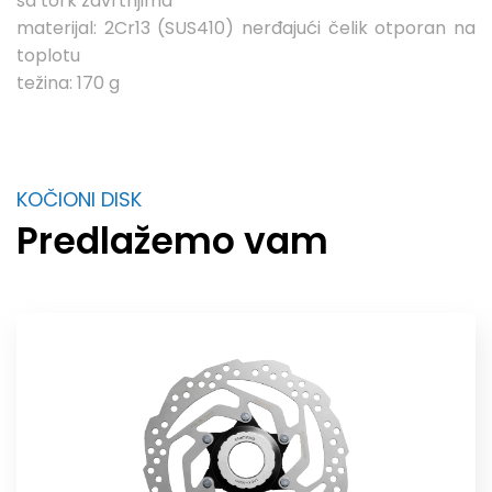
sa tork zavrtnjima
materijal: 2Cr13 (SUS410) nerđajući čelik otporan na
toplotu
težina: 170 g
KOČIONI DISK
Predlažemo vam