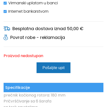
Virmanski uplatom u banci
Internet bankarstvom
Besplatna dostava iznad 50,00 €
Povrat robe - reklamacija
Proizvod nedostupan
Pošaljite upit
Specifikacije
prečnik kočionog rotora: 180 mm
Pričvršćivanje sa 6 šarafa